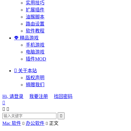
实用技巧
扩展插件
油猴脚本
路由设置
软件教程

精品游戏
手机游戏
电脑游戏
插件MOD

关于本站
版权声明
捐赠我们
Hi, 请登录
我要注册
找回密码




Mac 软件
办公软件
正文

