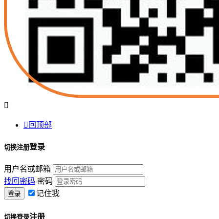


回顶部
登录
切换注册
用户名或邮箱
找回密码
密码
记住我
注册
切换登录