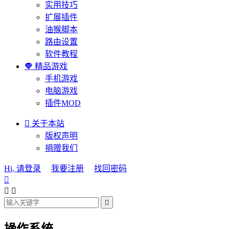
实用技巧
扩展插件
油猴脚本
路由设置
软件教程

精品游戏
手机游戏
电脑游戏
插件MOD

关于本站
版权声明
捐赠我们
Hi, 请登录
我要注册
找回密码




操作系统