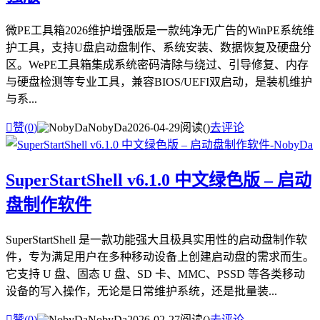
微PE工具箱2026维护增强版是一款纯净无广告的WinPE系统维
护工具，支持U盘启动盘制作、系统安装、数据恢复及硬盘分
区。WePE工具箱集成系统密码清除与绕过、引导修复、内存
与硬盘检测等专业工具，兼容BIOS/UEFI双启动，是装机维护
与系...

赞(
0
)
NobyDa
2026-04-29
阅读(
)
去评论
SuperStartShell v6.1.0 中文绿色版 – 启动
盘制作软件
SuperStartShell 是一款功能强大且极具实用性的启动盘制作软
件，专为满足用户在多种移动设备上创建启动盘的需求而生。
它支持 U 盘、固态 U 盘、SD 卡、MMC、PSSD 等各类移动
设备的写入操作，无论是日常维护系统，还是批量装...

赞(
0
)
NobyDa
2026-02-27
阅读(
)
去评论