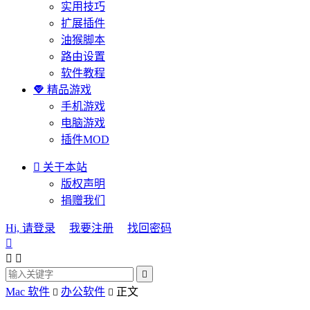
实用技巧
扩展插件
油猴脚本
路由设置
软件教程

精品游戏
手机游戏
电脑游戏
插件MOD

关于本站
版权声明
捐赠我们
Hi, 请登录
我要注册
找回密码




Mac 软件
办公软件
正文

