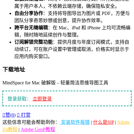
属于用户本人，不依赖云端存储，确保隐私安全。
自由分享协作
：支持将导图导出为图片或 PDF，方便与
团队分享奇思妙想或创意，提升协作效率。
跨平台无缝编辑
：在 Mac、iPad 和 iPhone 上均可流畅编
辑，随时随地延续创作与整理。
订阅解锁完整功能
：提供月度与年度订阅模式，支持自
动续订，可在账户设置中管理或取消，价格实时显示于
应用内购买窗口。
下载地址
MindSpace for Mac 破解版 – 轻量简洁思维导图工具
登录获取：
立即登录

赞(
0
)

打赏
这些信息可能会帮助到你：
安装软件报错
|
什么是SIP
|
Adobe
Zii教程
|
Adobe GenP教程