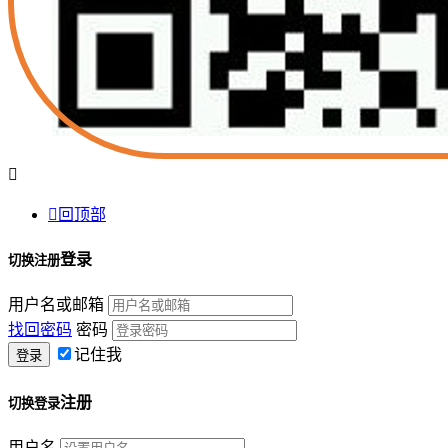


回顶部
登录
切换注册
用户名或邮箱
找回密码
密码
记住我
注册
切换登录
用户名