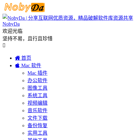
NobyDa
欢迎光临
坚持不易，且行且珍惜


首页

Mac 软件
Mac 插件
办公软件
图像工具
系统工具
视频编辑
音乐软件
文件下载
备份恢复
实用工具