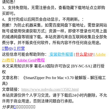
请知悉！
3、支持免登陆，无需注册会员，查看隐藏下载地址点立即购
买即可。
4、支付完成以后网页会自动显示，不用刷新。：
抱歉！为防止机器采集，如需百度网盘下载地址，需登录网站
账号或使用快速获取方式；资源一样，即使不登录也可用上面
的城通网盘等链接下载。本站资源均来自互联网收集且全部免
费分享，并不贩卖任何软件，所有内容不作任何商业用途。

赞(
0
)

打赏
这些信息可能会帮助到你：
安装软件报错
|
什么是SIP
|
Adobe
Zii教程
|
Adobe GenP教程
本文采用知识共享 署名4.0国际许可协议 [BY-NC-SA] 进行授
权
文章名称：《SmartZipper Pro for Mac v3.70 破解版 – 解压缩工
具》
文章链接：
https://www.nobyda.com/13582.html
本站资源仅供个人学习交流，请于下载后24小时内删除，不允
许用于商业用途，否则法律问题自行承担。
分享到








