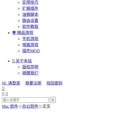
实用技巧
扩展插件
油猴脚本
路由设置
软件教程

精品游戏
手机游戏
电脑游戏
插件MOD

关于本站
版权声明
捐赠我们
Hi, 请登录
我要注册
找回密码




Mac 软件
办公软件
正文

