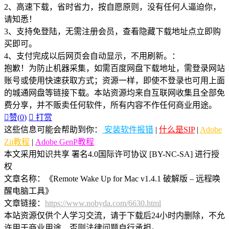
2、高速下载，省时省力，按自愿原则，没有任何人逼迫你，
请知悉！
3、支持免登陆，无需注册会员，查看隐藏下载地址点立即购
买即可。
4、支付完成以后网页会自动显示，不用刷新。：
抱歉！为防止机器采集，如需百度网盘下载地址，需登录网站
账号或使用快速获取方式；资源一样，即使不登录也可用上面
的城通网盘等链接下载。本站资源均来自互联网收集且全部免
费分享，并不贩卖任何软件，所有内容不作任何商业用途。

赞(
0
)

打赏
这些信息可能会帮助到你：
安装软件报错
|
什么是SIP
|
Adobe
Zii教程
|
Adobe GenP教程
本文采用知识共享 署名4.0国际许可协议 [BY-NC-SA] 进行授
权
文章名称：《Remote Wake Up for Mac v1.4.1 破解版 – 远程唤
醒电脑工具》
文章链接：
https://www.nobyda.com/6630.html
本站资源仅供个人学习交流，请于下载后24小时内删除，不允
许用于商业用途，否则法律问题自行承担。