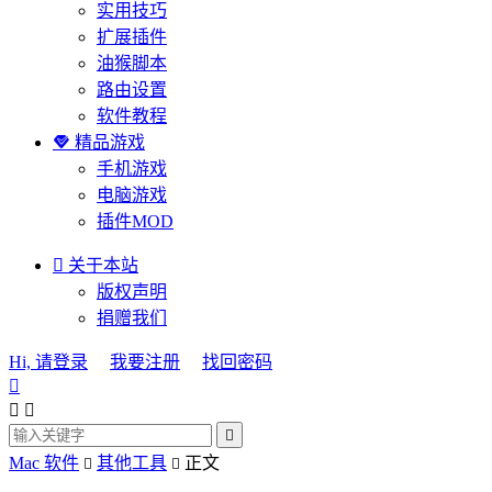
实用技巧
扩展插件
油猴脚本
路由设置
软件教程

精品游戏
手机游戏
电脑游戏
插件MOD

关于本站
版权声明
捐赠我们
Hi, 请登录
我要注册
找回密码




Mac 软件
其他工具
正文

