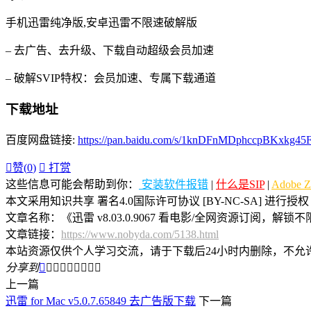
手机迅雷纯净版,安卓迅雷不限速破解版
– 去广告、去升级、下载自动超级会员加速
– 破解SVIP特权：会员加速、专属下载通道
下载地址
百度网盘链接:
https://pan.baidu.com/s/1knDFnMDphccpBKxkg45

赞(
0
)

打赏
这些信息可能会帮助到你：
安装软件报错
|
什么是SIP
|
Adobe 
本文采用知识共享 署名4.0国际许可协议 [BY-NC-SA] 进行授权
文章名称：《迅雷 v8.03.0.9067 看电影/全网资源订阅，解
文章链接：
https://www.nobyda.com/5138.html
本站资源仅供个人学习交流，请于下载后24小时内删除，不允
分享到









上一篇
迅雷 for Mac v5.0.7.65849 去广告版下载
下一篇