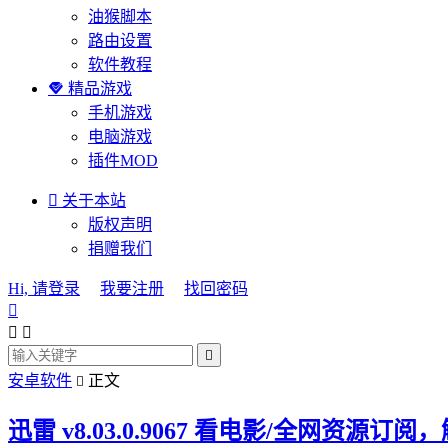
油猴脚本
路由设置
软件教程

精品游戏
手机游戏
电脑游戏
插件MOD

关于本站
版权声明
捐赠我们
Hi, 请登录
我要注册
找回密码




安卓软件
正文

迅雷 v8.03.0.9067 看电影/全网资