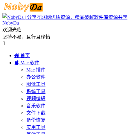
NobyDa
欢迎光临
坚持不易，且行且珍惜


首页

Mac 软件
Mac 插件
办公软件
图像工具
系统工具
视频编辑
音乐软件
文件下载
备份恢复
实用工具