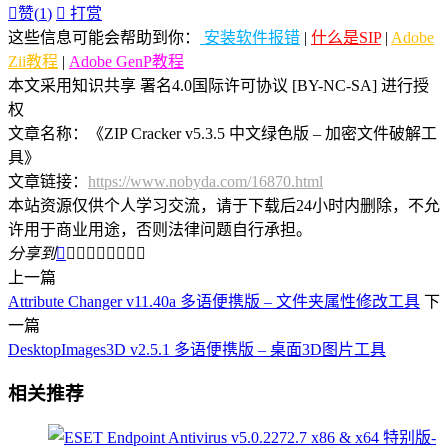

赞(
1
)

打赏
这些信息可能会帮助到你：
安装软件报错
|
什么是SIP
|
Adobe
Zii教程
|
Adobe GenP教程
本文采用知识共享 署名4.0国际许可协议 [BY-NC-SA] 进行授
权
文章名称：《ZIP Cracker v5.3.5 中文绿色版 – 加密文件破解工
具》
文章链接：
https://www.nobyda.com/16870.html
本站资源仅供个人学习交流，请于下载后24小时内删除，不允
许用于商业用途，否则法律问题自行承担。
分享到









上一篇
Attribute Changer v11.40a 多语便携版 – 文件夹属性修改工具
下
一篇
DesktopImages3D v2.5.1 多语便携版 – 桌面3D图片工具
相关推荐