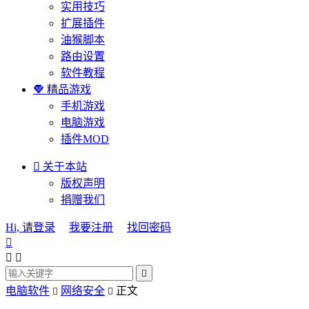
实用技巧
扩展插件
油猴脚本
路由设置
软件教程

精品游戏
手机游戏
电脑游戏
插件MOD

关于本站
版权声明
捐赠我们
Hi, 请登录
我要注册
找回密码




电脑软件
网络安全
正文

