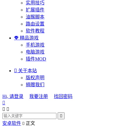
实用技巧
扩展插件
油猴脚本
路由设置
软件教程

精品游戏
手机游戏
电脑游戏
插件MOD

关于本站
版权声明
捐赠我们
Hi, 请登录
我要注册
找回密码




安卓软件
正文
