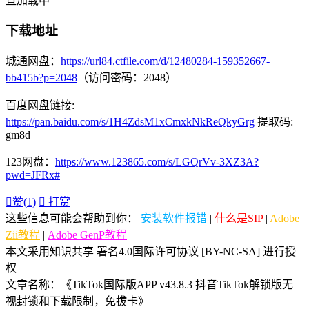
直加载中
下载地址
城通网盘：
https://url84.ctfile.com/d/12480284-159352667-
bb415b?p=2048
（访问密码：2048）
百度网盘链接:
https://pan.baidu.com/s/1H4ZdsM1xCmxkNkReQkyGrg
提取码:
gm8d
123网盘：
https://www.123865.com/s/LGQrVv-3XZ3A?
pwd=JFRx#

赞(
1
)

打赏
这些信息可能会帮助到你：
安装软件报错
|
什么是SIP
|
Adobe
Zii教程
|
Adobe GenP教程
本文采用知识共享 署名4.0国际许可协议 [BY-NC-SA] 进行授
权
文章名称：《TikTok国际版APP v43.8.3 抖音TikTok解锁版无
视封锁和下载限制，免拔卡》