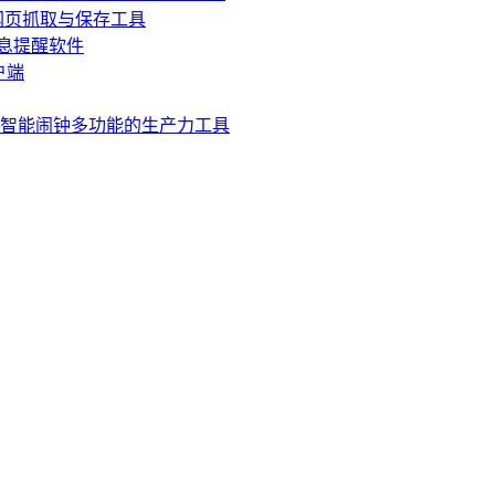
 – 强大的网页抓取与保存工具
用的休息提醒软件
客户端
.3 破解版 – 智能闹钟多功能的生产力工具