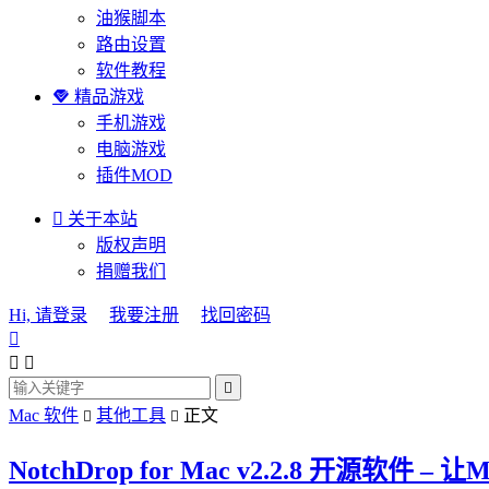
油猴脚本
路由设置
软件教程

精品游戏
手机游戏
电脑游戏
插件MOD

关于本站
版权声明
捐赠我们
Hi, 请登录
我要注册
找回密码




Mac 软件
其他工具
正文


NotchDrop for Mac v2.2.8 开源软