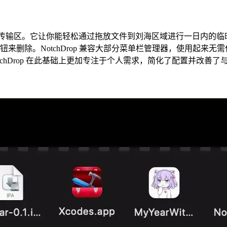
的文件传输区。它让你能轻松通过拖放文件到刘海区域进行一日内的临时存储，
X 按钮来删除。NotchDrop 兼容大部分菜单栏管理器，使用
灵感。NotchDrop 在此基础上更加专注于个人需求，简化了配置并