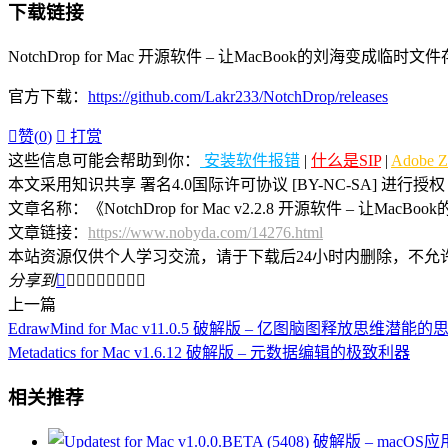
下载链接
NotchDrop for Mac 开源软件 – 让MacBook的刘海变成临时文
官方下载：
https://github.com/Lakr233/NotchDrop/releases

赞(
0
)

打赏
这些信息可能会帮助到你：
安装软件报错
|
什么是SIP
|
Adobe 
本文采用知识共享 署名4.0国际许可协议 [BY-NC-SA] 进行授权
文章名称：《NotchDrop for Mac v2.2.8 开源软件 – 让Ma
文章链接：
https://www.nobyda.com/14276.html
本站资源仅供个人学习交流，请于下载后24小时内删除，不允
分享到









上一篇
EdrawMind for Mac v11.0.5 破解版 – 亿图脑图释放思维潜
Metadatics for Mac v1.6.12 破解版 – 元数据编辑的极致利器
相关推荐