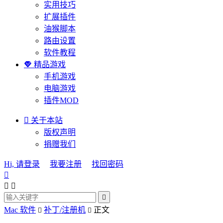
实用技巧
扩展插件
油猴脚本
路由设置
软件教程

精品游戏
手机游戏
电脑游戏
插件MOD

关于本站
版权声明
捐赠我们
Hi, 请登录
我要注册
找回密码




Mac 软件
补丁/注册机
正文

