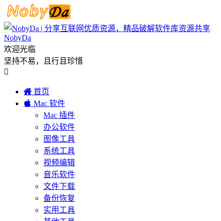
NobyDa
欢迎光临
坚持不易，且行且珍惜


首页

Mac 软件
Mac 插件
办公软件
图像工具
系统工具
视频编辑
音乐软件
文件下载
备份恢复
实用工具