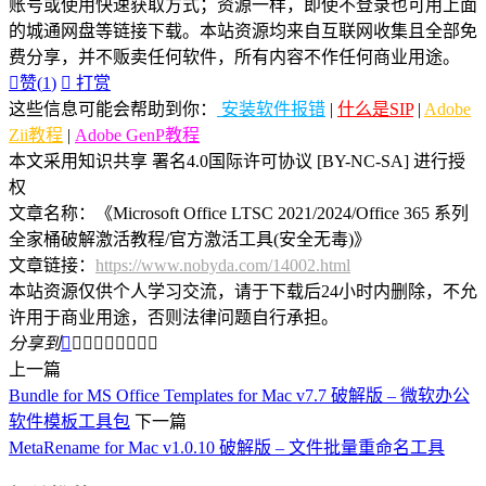
账号或使用快速获取方式；资源一样，即使不登录也可用上面
的城通网盘等链接下载。本站资源均来自互联网收集且全部免
费分享，并不贩卖任何软件，所有内容不作任何商业用途。

赞(
1
)

打赏
这些信息可能会帮助到你：
安装软件报错
|
什么是SIP
|
Adobe
Zii教程
|
Adobe GenP教程
本文采用知识共享 署名4.0国际许可协议 [BY-NC-SA] 进行授
权
文章名称：《Microsoft Office LTSC 2021/2024/Office 365 系列
全家桶破解激活教程/官方激活工具(安全无毒)》
文章链接：
https://www.nobyda.com/14002.html
本站资源仅供个人学习交流，请于下载后24小时内删除，不允
许用于商业用途，否则法律问题自行承担。
分享到









上一篇
Bundle for MS Office Templates for Mac v7.7 破解版 – 微软办公
软件模板工具包
下一篇
MetaRename for Mac v1.0.10 破解版 – 文件批量重命名工具