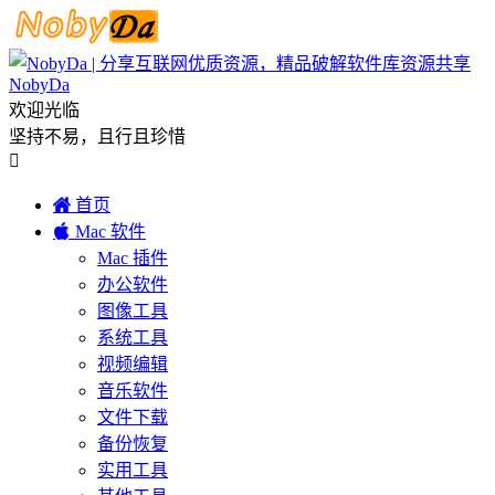
NobyDa
欢迎光临
坚持不易，且行且珍惜


首页

Mac 软件
Mac 插件
办公软件
图像工具
系统工具
视频编辑
音乐软件
文件下载
备份恢复
实用工具