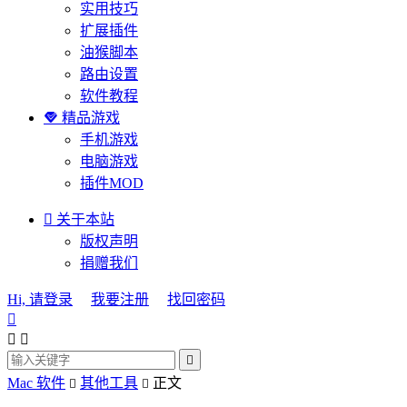
实用技巧
扩展插件
油猴脚本
路由设置
软件教程

精品游戏
手机游戏
电脑游戏
插件MOD

关于本站
版权声明
捐赠我们
Hi, 请登录
我要注册
找回密码




Mac 软件
其他工具
正文

