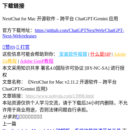
下载链接
NextChat for Mac 开源软件 – 跨平台 ChatGPT/Gemini 应用
官方下载地址：
https://github.com/ChatGPTNextWeb/ChatGPT-
Next-Web/releases

赞(
0
)

打赏
这些信息可能会帮助到你：
安装软件报错
|
什么是SIP
|
Adobe
Zii教程
|
Adobe GenP教程
本文采用知识共享 署名4.0国际许可协议 [BY-NC-SA] 进行授
权
文章名称：《NextChat for Mac v2.11.2 开源软件 – 跨平台
ChatGPT/Gemini 应用》
文章链接：
https://www.nobyda.com/13998.html
本站资源仅供个人学习交流，请于下载后24小时内删除，不允
许用于商业用途，否则法律问题自行承担。
分享到









上一篇