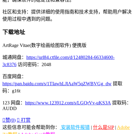
社区和支持：提供详细的使用指南和技术支持，帮助用户解决
使用过程中遇到的问题。
下载地址
ArtRage Vitae(数字绘画绘图软件) 便携版
城通网盘：
https://url84.ctfile.com/d/12480284-66334600-
3c8376
访问密码：2048
百度网盘：
https://pan.baidu.com/s/1TIawhLJlAaW5qZWBVGg_dw
提取
码：g16t
123 网盘：
https://www.123912.com/s/LGQrVv-uKS3A
提取码：
AUDD

赞(
0
)

打赏
这些信息可能会帮助到你：
安装软件报错
|
什么是SIP
|
Adobe