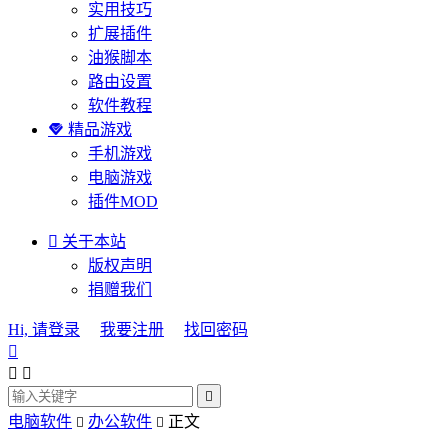
实用技巧
扩展插件
油猴脚本
路由设置
软件教程

精品游戏
手机游戏
电脑游戏
插件MOD

关于本站
版权声明
捐赠我们
Hi, 请登录
我要注册
找回密码




电脑软件
办公软件
正文

