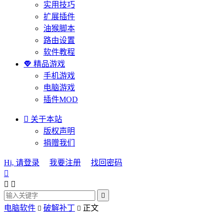
实用技巧
扩展插件
油猴脚本
路由设置
软件教程

精品游戏
手机游戏
电脑游戏
插件MOD

关于本站
版权声明
捐赠我们
Hi, 请登录
我要注册
找回密码




电脑软件
破解补丁
正文

