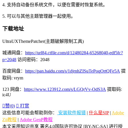
4. 支持自动备份系统文件，以便在需要时恢复系统。
5. 可以与其他主题管理器一起使用。
下载地址
UltraUXThemePatcher(主题破解限制工具)
城通网盘：
https://url84.ctfile.com/d/12480284-65268040-edf5fc?
p=2048
访问密码：2048
百度网盘：
https://pan.baidu.com/s/1djrnhZISuTePoqOrtQFe5A
提
取码: vrym
123 网盘：
https://www.123912.com/s/LGQrVv-OdS3A
提取码:
ic4U

赞(
0
)

打赏
这些信息可能会帮助到你：
安装软件报错
|
什么是SIP
|
Adobe
Zii教程
|
Adobe GenP教程
本文采用知识共享 署名4.0国际许可协议 [BY-NC-SA] 进行授