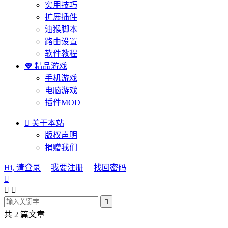
实用技巧
扩展插件
油猴脚本
路由设置
软件教程

精品游戏
手机游戏
电脑游戏
插件MOD

关于本站
版权声明
捐赠我们
Hi, 请登录
我要注册
找回密码




共 2 篇文章